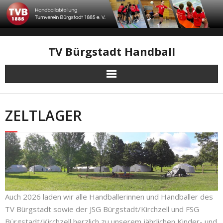
Skip
to
content
TV Bürgstadt Handball
ZELTLAGER
Auch 2026 laden wir alle Handballerinnen und Handballer des
TV Bürgstadt sowie der JSG Bürgstadt/Kirchzell und FSG
Bürgstadt/Kirchzell herzlich zu unserem jährlichen Kinder- und