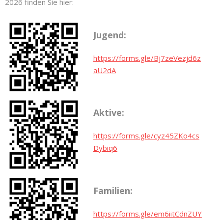
2026 finden Sie hier:
Jugend:
https://forms.gle/Bj7zeVezjd6z
aU2dA
Aktive:
https://forms.gle/cyz45ZKo4cs
Dybiq6
Familien:
https://forms.gle/em6iitCdnZUY